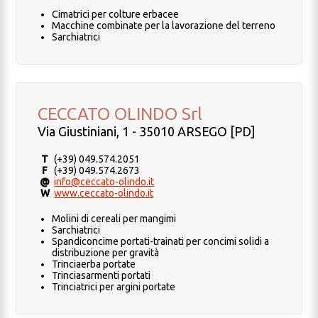
Cimatrici per colture erbacee
Macchine combinate per la lavorazione del terreno
Sarchiatrici
CECCATO OLINDO Srl
Via Giustiniani, 1 - 35010 ARSEGO [PD]
T
(+39) 049.574.2051
F
(+39) 049.574.2673
@
info@ceccato-olindo.it
W
www.ceccato-olindo.it
Molini di cereali per mangimi
Sarchiatrici
Spandiconcime portati-trainati per concimi solidi a
distribuzione per gravità
Trinciaerba portate
Trinciasarmenti portati
Trinciatrici per argini portate