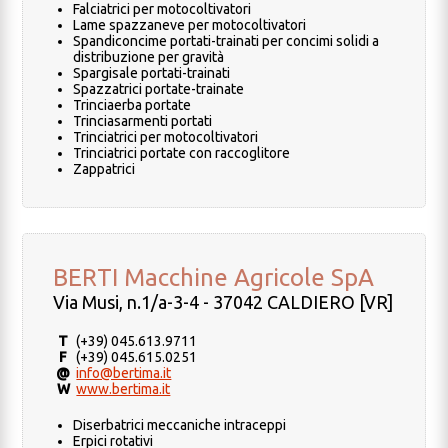
Falciatrici per motocoltivatori
Lame spazzaneve per motocoltivatori
Spandiconcime portati-trainati per concimi solidi a
distribuzione per gravità
Spargisale portati-trainati
Spazzatrici portate-trainate
Trinciaerba portate
Trinciasarmenti portati
Trinciatrici per motocoltivatori
Trinciatrici portate con raccoglitore
Zappatrici
BERTI Macchine Agricole SpA
Via Musi, n.1/a-3-4 - 37042 CALDIERO [VR]
T
(+39) 045.613.9711
F
(+39) 045.615.0251
@
info@bertima.it
W
www.bertima.it
Diserbatrici meccaniche intraceppi
Erpici rotativi