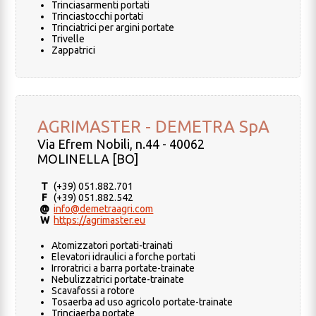
Trinciasarmenti portati
Trinciastocchi portati
Trinciatrici per argini portate
Trivelle
Zappatrici
AGRIMASTER - DEMETRA SpA
Via Efrem Nobili, n.44 - 40062
MOLINELLA [BO]
T
(+39) 051.882.701
F
(+39) 051.882.542
@
info@demetraagri.com
W
https://agrimaster.eu
Atomizzatori portati-trainati
Elevatori idraulici a forche portati
Irroratrici a barra portate-trainate
Nebulizzatrici portate-trainate
Scavafossi a rotore
Tosaerba ad uso agricolo portate-trainate
Trinciaerba portate