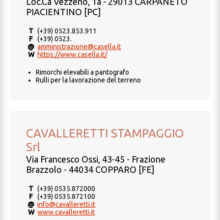
Loc.Cà Vezzeno, 1a - 29013 CARPANETO
PIACIENTINO [PC]
T
(+39) 0523.853.911
F
(+39) 0523.
@
amministrazione@casella.it
W
https://www.casella.it/
Rimorchi elevabili a pantografo
Rulli per la lavorazione del terreno
CAVALLERETTI STAMPAGGIO
Srl
Via Francesco Ossi, 43-45 - Frazione
Brazzolo - 44034 COPPARO [FE]
T
(+39) 0535.872000
F
(+39) 0535.872100
@
info@cavalleretti.it
W
www.cavalleretti.it