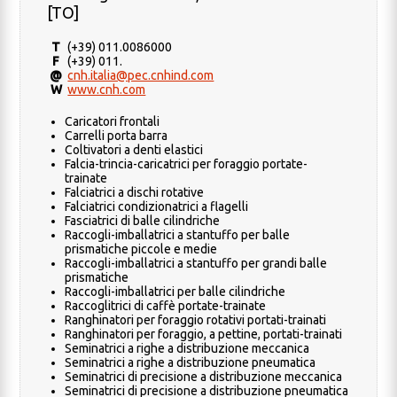
[TO]
T
(+39) 011.0086000
F
(+39) 011.
@
cnh.italia@pec.cnhind.com
W
www.cnh.com
Caricatori frontali
Carrelli porta barra
Coltivatori a denti elastici
Falcia-trincia-caricatrici per foraggio portate-
trainate
Falciatrici a dischi rotative
Falciatrici condizionatrici a flagelli
Fasciatrici di balle cilindriche
Raccogli-imballatrici a stantuffo per balle
prismatiche piccole e medie
Raccogli-imballatrici a stantuffo per grandi balle
prismatiche
Raccogli-imballatrici per balle cilindriche
Raccoglitrici di caffè portate-trainate
Ranghinatori per foraggio rotativi portati-trainati
Ranghinatori per foraggio, a pettine, portati-trainati
Seminatrici a righe a distribuzione meccanica
Seminatrici a righe a distribuzione pneumatica
Seminatrici di precisione a distribuzione meccanica
Seminatrici di precisione a distribuzione pneumatica