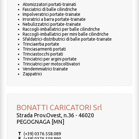
Atomizzatori portati-trainati
Fasciatrici di balle cilindriche
Impolveratrici portate-trainate
Irroratrici a barra portate-trainate
Nebulizzatrici portate-trainate
Raccogli-imballatrici per balle cilindriche
Raccogli-imballatrici per mini balle cilindriche
Sfaldatrici-distributrici di balle portate-trainate
Trinciaerba portate
Trinciasarmenti portati
Trinciastocchi portati
Trinciatrici per argini portate
Trinciatrici per motocoltivatori
Vendemmiatrici trainate
Zappatrici
BONATTI CARICATORI Srl
Strada Prov.Ovest, n.36 - 46020
PEGOGNAGA [MN]
T
(+39) 0376.558.089
F
(+39) 0376.559.890