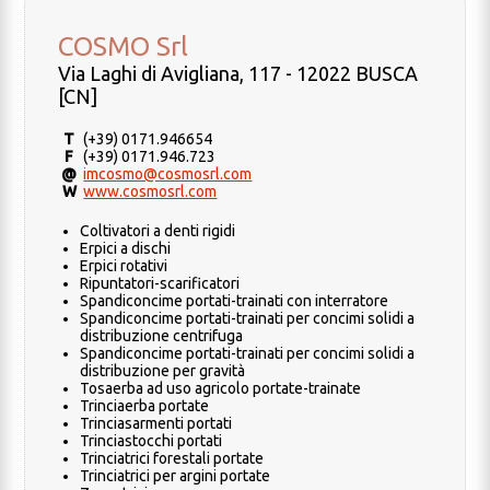
COSMO Srl
Via Laghi di Avigliana, 117 - 12022 BUSCA
[CN]
T
(+39) 0171.946654
F
(+39) 0171.946.723
@
imcosmo@cosmosrl.com
W
www.cosmosrl.com
Coltivatori a denti rigidi
Erpici a dischi
Erpici rotativi
Ripuntatori-scarificatori
Spandiconcime portati-trainati con interratore
Spandiconcime portati-trainati per concimi solidi a
distribuzione centrifuga
Spandiconcime portati-trainati per concimi solidi a
distribuzione per gravità
Tosaerba ad uso agricolo portate-trainate
Trinciaerba portate
Trinciasarmenti portati
Trinciastocchi portati
Trinciatrici forestali portate
Trinciatrici per argini portate