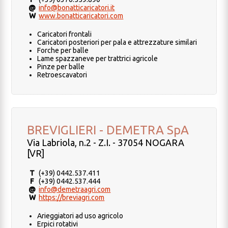
@
info@bonatticaricatori.it
W
www.bonatticaricatori.com
Caricatori frontali
Caricatori posteriori per pala e attrezzature similari
Forche per balle
Lame spazzaneve per trattrici agricole
Pinze per balle
Retroescavatori
BREVIGLIERI - DEMETRA SpA
Via Labriola, n.2 - Z.I. - 37054 NOGARA
[VR]
T
(+39) 0442.537.411
F
(+39) 0442.537.444
@
info@demetraagri.com
W
https://breviagri.com
Arieggiatori ad uso agricolo
Erpici rotativi