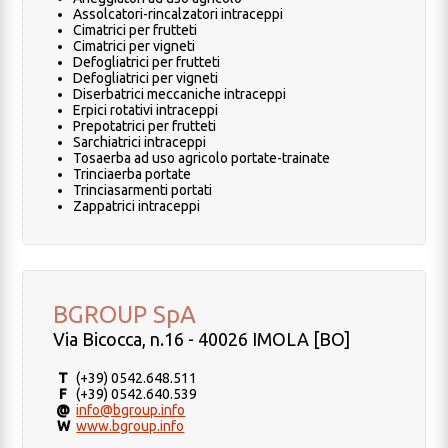
Assolcatori-rincalzatori intraceppi
Cimatrici per frutteti
Cimatrici per vigneti
Defogliatrici per frutteti
Defogliatrici per vigneti
Diserbatrici meccaniche intraceppi
Erpici rotativi intraceppi
Prepotatrici per frutteti
Sarchiatrici intraceppi
Tosaerba ad uso agricolo portate-trainate
Trinciaerba portate
Trinciasarmenti portati
Zappatrici intraceppi
BGROUP SpA
Via Bicocca, n.16 - 40026 IMOLA [BO]
T
(+39) 0542.648.511
F
(+39) 0542.640.539
@
info@bgroup.info
W
www.bgroup.info