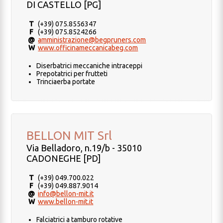
DI CASTELLO [PG]
T
(+39) 075.8556347
F
(+39) 075.8524266
@
amministrazione@begpruners.com
W
www.officinameccanicabeg.com
Diserbatrici meccaniche intraceppi
Prepotatrici per frutteti
Trinciaerba portate
BELLON MIT Srl
Via Belladoro, n.19/b - 35010
CADONEGHE [PD]
T
(+39) 049.700.022
F
(+39) 049.887.9014
@
info@bellon-mit.it
W
www.bellon-mit.it
Falciatrici a tamburo rotative