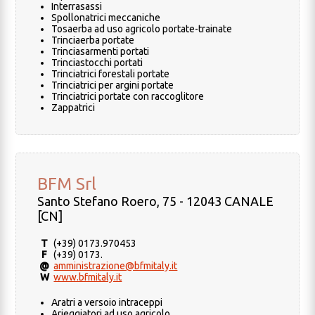
Interrasassi
Spollonatrici meccaniche
Tosaerba ad uso agricolo portate-trainate
Trinciaerba portate
Trinciasarmenti portati
Trinciastocchi portati
Trinciatrici forestali portate
Trinciatrici per argini portate
Trinciatrici portate con raccoglitore
Zappatrici
BFM Srl
Santo Stefano Roero, 75 - 12043 CANALE
[CN]
T
(+39) 0173.970453
F
(+39) 0173.
@
amministrazione@bfmitaly.it
W
www.bfmitaly.it
Aratri a versoio intraceppi
Arieggiatori ad uso agricolo