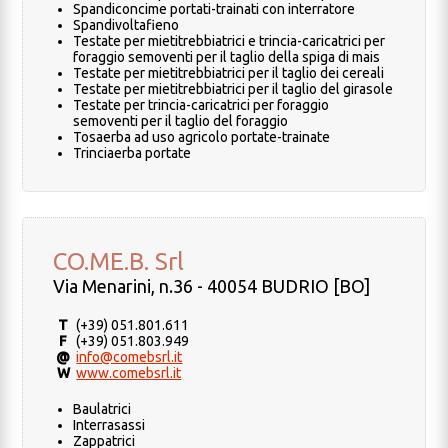
Spandiconcime portati-trainati con interratore
Spandivoltafieno
Testate per mietitrebbiatrici e trincia-caricatrici per
foraggio semoventi per il taglio della spiga di mais
Testate per mietitrebbiatrici per il taglio dei cereali
Testate per mietitrebbiatrici per il taglio del girasole
Testate per trincia-caricatrici per foraggio
semoventi per il taglio del foraggio
Tosaerba ad uso agricolo portate-trainate
Trinciaerba portate
CO.ME.B. Srl
Via Menarini, n.36 - 40054 BUDRIO [BO]
T
(+39) 051.801.611
F
(+39) 051.803.949
@
info@comebsrl.it
W
www.comebsrl.it
Baulatrici
Interrasassi
Zappatrici