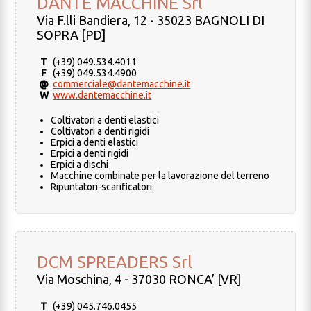
DANTE MACCHINE Srl
Via F.lli Bandiera, 12 - 35023 BAGNOLI DI
SOPRA [PD]
T
(+39) 049.534.4011
F
(+39) 049.534.4900
@
commerciale@dantemacchine.it
W
www.dantemacchine.it
Coltivatori a denti elastici
Coltivatori a denti rigidi
Erpici a denti elastici
Erpici a denti rigidi
Erpici a dischi
Macchine combinate per la lavorazione del terreno
Ripuntatori-scarificatori
DCM SPREADERS Srl
Via Moschina, 4 - 37030 RONCA’ [VR]
T
(+39) 045.746.0455