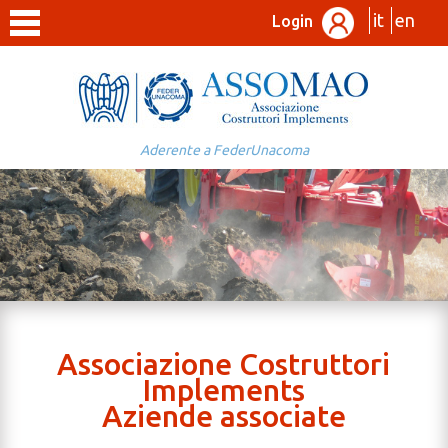
it
en
Login
Aderente a FederUnacoma
Associazione Costruttori
Implements
Aziende associate