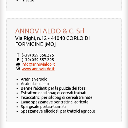
Trivelle
ANNOVI ALDO & C. Srl
Via Righi, n.12 - 41040 CORLO DI
FORMIGINE [MO]
T
(+39) 059.558.275
F
(+39) 059.557.295
@
info@annovialdo.it
W
www.annovialdo.it
Aratri a versoio
Aratri da scasso
Benne falcianti per la pulizia dei fossi
Estrattori da silobag di cereali trainati
Insaccatrici per silobag di cereali trainate
Lame spazzaneve per trattrici agricole
Spargisale portati-trainati
Spazzaneve elicoidali per trattrici agricole