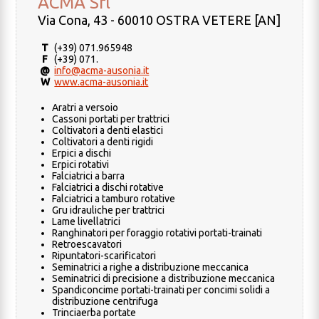
ACMA Srl
Via Cona, 43 - 60010 OSTRA VETERE [AN]
T
(+39) 071.965948
F
(+39) 071.
@
info@acma-ausonia.it
W
www.acma-ausonia.it
Aratri a versoio
Cassoni portati per trattrici
Coltivatori a denti elastici
Coltivatori a denti rigidi
Erpici a dischi
Erpici rotativi
Falciatrici a barra
Falciatrici a dischi rotative
Falciatrici a tamburo rotative
Gru idrauliche per trattrici
Lame livellatrici
Ranghinatori per foraggio rotativi portati-trainati
Retroescavatori
Ripuntatori-scarificatori
Seminatrici a righe a distribuzione meccanica
Seminatrici di precisione a distribuzione meccanica
Spandiconcime portati-trainati per concimi solidi a
distribuzione centrifuga
Trinciaerba portate