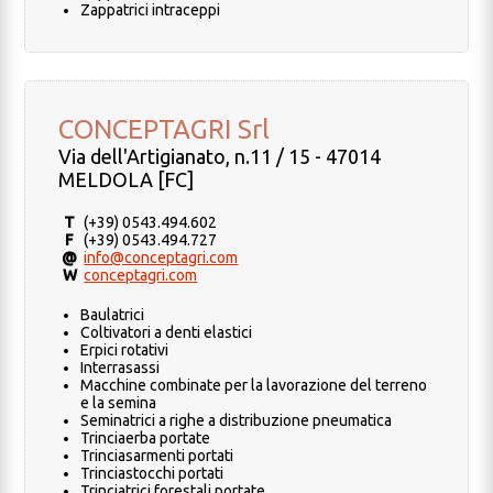
Zappatrici intraceppi
CONCEPTAGRI Srl
Via dell'Artigianato, n.11 / 15 - 47014
MELDOLA [FC]
T
(+39) 0543.494.602
F
(+39) 0543.494.727
@
info@conceptagri.com
W
conceptagri.com
Baulatrici
Coltivatori a denti elastici
Erpici rotativi
Interrasassi
Macchine combinate per la lavorazione del terreno
e la semina
Seminatrici a righe a distribuzione pneumatica
Trinciaerba portate
Trinciasarmenti portati
Trinciastocchi portati
Trinciatrici forestali portate