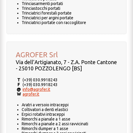
Trinciasarmenti portati
Trinciastocchi portati
Trinciatrici forestali portate
Trinciatrici per argini portate
Trinciatrici portate con raccoglitore
AGROFER Srl
Via dell’Artigianato, 7 - Z.A. Ponte Cantone
- 25010 POZZOLENGO [BS]
T
(+39) 030.9918243
F
(+39) 030.9918243
@
info@agrofer.it
W
agrofer.it
Aratri a versoio intraceppi
Coltivatori a denti elastici
Erpici rotativi intraceppi
Rimorchi a pianale a 1 asse
Rimorchi a pianale a 2 assi ravvicinati
Rimorchi dumper a 1 asse