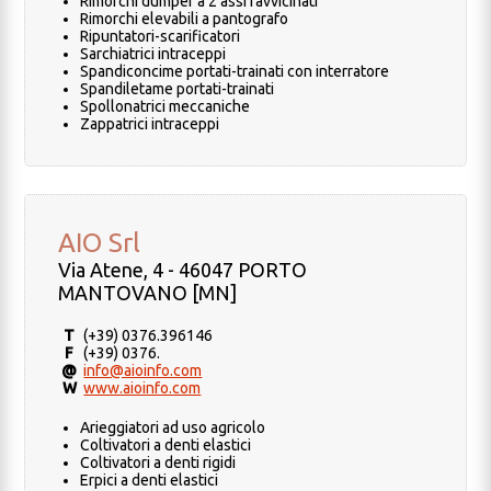
Rimorchi dumper a 2 assi ravvicinati
Rimorchi elevabili a pantografo
Ripuntatori-scarificatori
Sarchiatrici intraceppi
Spandiconcime portati-trainati con interratore
Spandiletame portati-trainati
Spollonatrici meccaniche
Zappatrici intraceppi
AIO Srl
Via Atene, 4 - 46047 PORTO
MANTOVANO [MN]
T
(+39) 0376.396146
F
(+39) 0376.
@
info@aioinfo.com
W
www.aioinfo.com
Arieggiatori ad uso agricolo
Coltivatori a denti elastici
Coltivatori a denti rigidi
Erpici a denti elastici