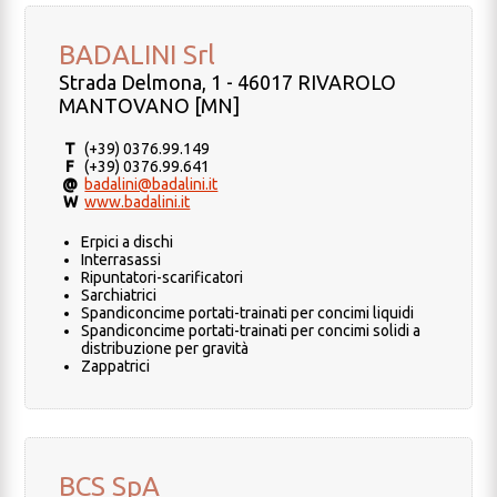
BADALINI Srl
Strada Delmona, 1 - 46017 RIVAROLO
MANTOVANO [MN]
T
(+39) 0376.99.149
F
(+39) 0376.99.641
@
badalini@badalini.it
W
www.badalini.it
Erpici a dischi
Interrasassi
Ripuntatori-scarificatori
Sarchiatrici
Spandiconcime portati-trainati per concimi liquidi
Spandiconcime portati-trainati per concimi solidi a
distribuzione per gravità
Zappatrici
BCS SpA