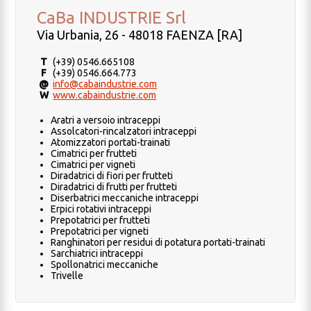
CaBa INDUSTRIE Srl
Via Urbania, 26 - 48018 FAENZA [RA]
T
(+39) 0546.665108
F
(+39) 0546.664.773
@
info@cabaindustrie.com
W
www.cabaindustrie.com
Aratri a versoio intraceppi
Assolcatori-rincalzatori intraceppi
Atomizzatori portati-trainati
Cimatrici per frutteti
Cimatrici per vigneti
Diradatrici di fiori per frutteti
Diradatrici di frutti per frutteti
Diserbatrici meccaniche intraceppi
Erpici rotativi intraceppi
Prepotatrici per frutteti
Prepotatrici per vigneti
Ranghinatori per residui di potatura portati-trainati
Sarchiatrici intraceppi
Spollonatrici meccaniche
Trivelle