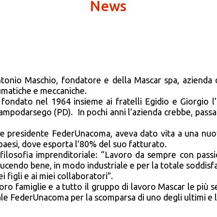
News
 Antonio Maschio, fondatore e della Mascar spa, azienda
eumatiche e meccaniche.
a fondato nel 1964 insieme ai fratelli Egidio e Giorgio
 Campodarsego (PD). In pochi anni l’azienda crebbe, passa
uale presidente FederUnacoma, aveva dato vita a una nu
aesi, dove esporta l’80% del suo fatturato.
e filosofia imprenditoriale: “Lavoro da sempre con pass
ucendo bene, in modo industriale e per la totale soddisfa
figli e ai miei collaboratori”.
 loro famiglie e a tutto il gruppo di lavoro Mascar le più
ale FederUnacoma per la scomparsa di uno degli ultimi e lu